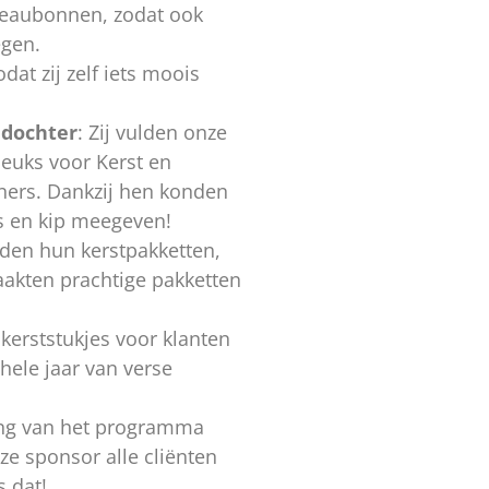
adeaubonnen, zodat ook
egen.
dat zij zelf iets moois
 dochter
: Zij vulden onze
leuks voor Kerst en
eners. Dankzij hen konden
es en kip meegeven!
rden hun kerstpakketten,
akten prachtige pakketten
kerststukjes voor klanten
 hele jaar van verse
ing van het programma
ze sponsor alle cliënten
s dat!