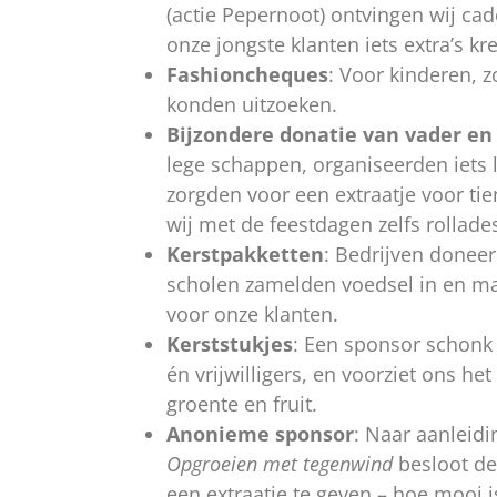
(actie Pepernoot) ontvingen wij c
onze jongste klanten iets extra’s kr
Fashioncheques
: Voor kinderen, zo
konden uitzoeken.
Bijzondere donatie van vader en
lege schappen, organiseerden iets 
zorgden voor een extraatje voor ti
wij met de feestdagen zelfs rollad
Kerstpakketten
: Bedrijven donee
scholen zamelden voedsel in en ma
voor onze klanten.
Kerststukjes
: Een sponsor schonk 
én vrijwilligers, en voorziet ons het
groente en fruit.
Anonieme sponsor
: Naar aanleid
Opgroeien met tegenwind
besloot de
een extraatje te geven – hoe mooi i