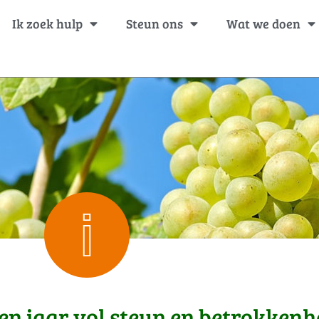
Ik zoek hulp
Steun ons
Wat we doen
n jaar vol steun en betrokkenh