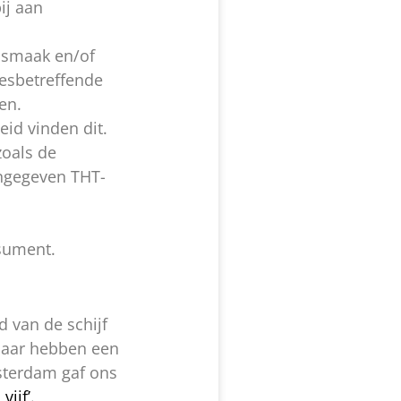
ij aan
 smaak en/of
desbetreffende
en.
id vinden dit.
zoals de
angegeven THT-
sument.
 van de schijf
, maar hebben een
msterdam gaf ons
 vijf’.