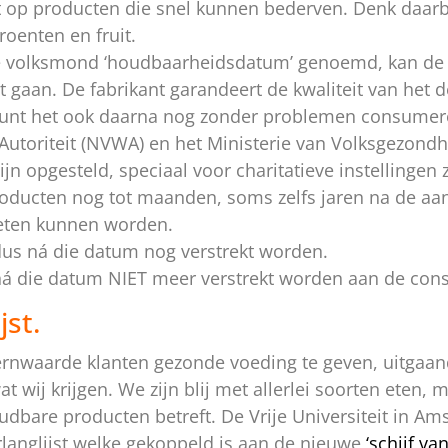
t op producten die snel kunnen bederven. Denk daarb
roenten en fruit.
de volksmond ‘houdbaarheidsdatum’ genoemd, kan de
uit gaan. De fabrikant garandeert de kwaliteit van het 
kunt het ook daarna nog zonder problemen consumer
toriteit (NVWA) en het Ministerie van Volksgezondhe
jn opgesteld, speciaal voor charitatieve instellingen 
 producten nog tot maanden, soms zelfs jaren na de a
eten kunnen worden.
s ná die datum nog verstrekt worden.
 die datum NIET meer verstrekt worden aan de con
jst.
ernwaarde klanten gezonde voeding te geven, uitgaand
 wat wij krijgen. We zijn blij met allerlei soorten eten
udbare producten betreft. De Vrije Universiteit in A
rlanglijst welke gekoppeld is aan de nieuwe
‘schijf van