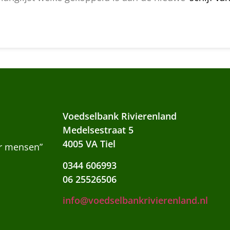
Voedselbank Rivierenland
Medelsestraat 5
4005 VA Tiel
or mensen”
0344 606993
06 25526506
info@voedselbankrivierenland.nl